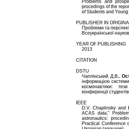
Problems and prospec
procedings of the repor
of Students and Young 
PUBLISHER IN ORIGIN
Проблеми та перспекти
Всеукраїнської науков
YEAR OF PUBLISHING
2013
CITATION
DSTU
Чаплінський Д.В.,
Ос
інформацією системи
космонавтики: тези
конференції студентів
IEEE
D.V. Chaplinsky
and
ACAS data
,"
Problem
astronautics: procedi
Practical Conference 
Ukrainian language).