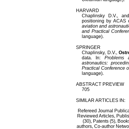
HARVARD
Chaplinsky D.V., a
positioning by ACAS 
aviation and astronautic
and Practical Confere
language).
SPRINGER
Chaplinsky, D.V.,
Ostr
data. In:
Problems 
astronautics: procedi
Practical Conference o
language).
ABSTRACT PREVIEW
705
SIMILAR ARTICLES IN:
Refereed Journal Publica
Reviewed Articles, Publis
(30),
Patents (5),
Books
authors,
Co-author Netwo