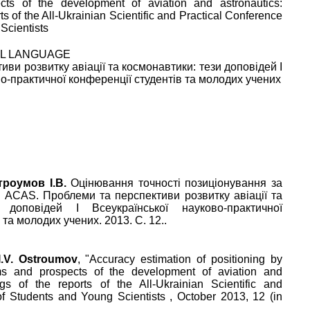
ts of the development of aviation and astronautics:
ts of the All-Ukrainian Scientific and Practical Conference
Scientists
AL LANGUAGE
ви розвитку авіації та космонавтики: тези доповідей І
о-практичної конференції студентів та молодих учених
троумов I.В.
Оцінювання точності позиціонування за
 ACAS. Проблеми та перспективи розвитку авіації та
 доповідей І Всеукраїнської науково-практичної
 та молодих учених. 2013. C. 12..
I.V. Ostroumov
, "
Accuracy estimation of positioning by
s and prospects of the development of aviation and
ngs of the reports of the All-Ukrainian Scientific and
of Students and Young Scientists
,
October 2013
,
12
(in