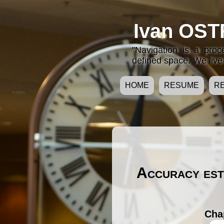
Ivan OST
"Navigation is a pro
defined space. We live 
HOME
RESUME
R
Accuracy est
Cha