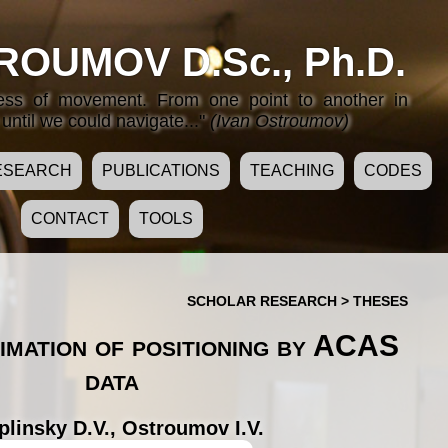
ROUMOV D.Sc., Ph.D.
cess of movement. From one point to another in
until we could navigate..."
(Ivan Ostroumov)
ESEARCH
PUBLICATIONS
TEACHING
CODES
CONTACT
TOOLS
SCHOLAR RESEARCH
>
THESES
imation of positioning by ACAS
data
plinsky D.V.
,
Ostroumov I.V.