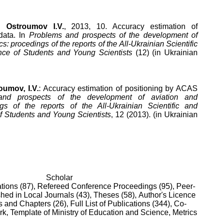
nd
Ostroumov I.V.
, 2013, 10. Accuracy estimation of
data. In
Problems and prospects of the development of
s: procedings of the reports of the All-Ukrainian Scientific
nce of Students and Young Scientists
(12) (in Ukrainian
oumov, I.V.
: Accuracy estimation of positioning by ACAS
and prospects of the development of aviation and
ngs of the reports of the All-Ukrainian Scientific and
f Students and Young Scientists
, 12 (2013). (in Ukrainian
Scholar
tions (87),
Refereed Conference Proceedings (95),
Peer-
hed in Local Journals (43),
Theses (58),
Author's Licence
 and Chapters (26),
Full List of Publications (344),
Co-
rk,
Template of Ministry of Education and Science,
Metrics