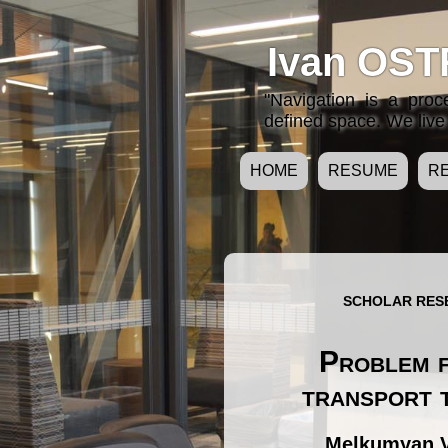
Ivan OST
"Navigation is a pro
defined space. We live 
HOME
RESUME
R
SCHOLAR RE
Problem f
transport 
Melkumyan V