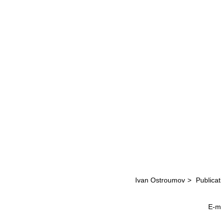
Ivan Ostroumov
>
Publicat
E-m