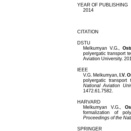
YEAR OF PUBLISHING
2014
CITATION
DSTU
Melkumyan V.G.
,
Ost
polyergatic transport 
Aviation University
.
20
IEEE
V.G. Melkumyan
,
I.V. 
polyergatic transport
National Aviation Univ
1472.61.7582
.
HARVARD
Melkumyan V.G.,
Os
formalization of pol
Proceedings of the Nati
SPRINGER