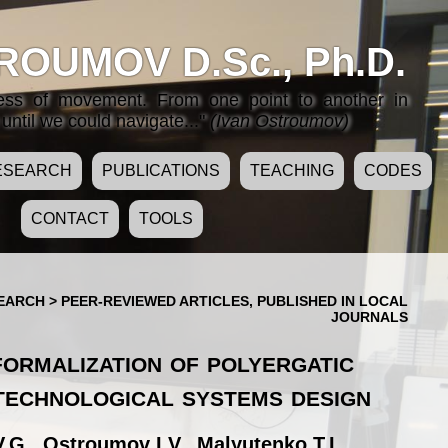
ROUMOV D.Sc., Ph.D.
cess of movement. From one point to another in
until we could navigate..."
(Ivan Ostroumov)
ESEARCH
PUBLICATIONS
TEACHING
CODES
CONTACT
TOOLS
SEARCH
>
PEER-REVIEWED ARTICLES, PUBLISHED IN LOCAL
JOURNALS
ormalization of polyergatic
technological systems design
.G.
,
Ostroumov I.V.
,
Malyutenko T.L.