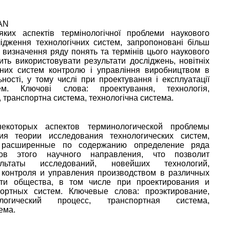
AN
яких аспектів термінологічної проблеми наукового
лідження технологічних систем, запропоновані більш
 визначення ряду понять та термінів цього наукового
ть використовувати результати досліджень, новітніх
ьних систем контролю і управління виробництвом в
ьності, у тому числі при проектування і експлуатації
ем. Ключові слова: проектування, технологія,
, транспортна система, технологічна система.
N
екоторых аспектов терминологической проблемы
ия теории исследования технологических систем,
 расширенные по содержанию определение ряда
ов этого научного направления, что позволит
ультаты исследований, новейших технологий,
 контроля и управления производством в различных
сти общества, в том числе при проектирования и
портных систем. Ключевые слова: проэктирование,
ологический процесс, транспортная система,
ема.