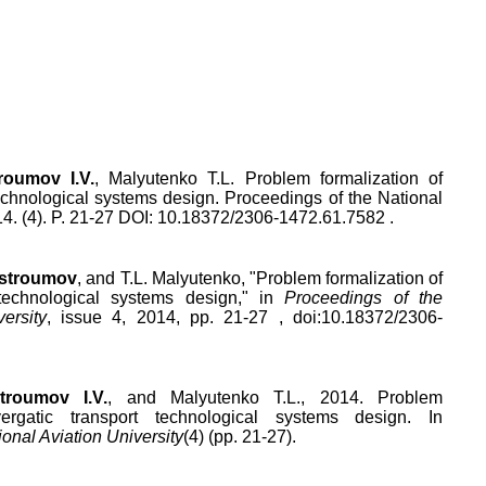
roumov I.V.
,
Malyutenko T.L.
Problem formalization of
technological systems design
.
Proceedings of the National
14
. (
4
). P.
21
-
27
DOI:
10.18372/2306-1472.61.7582
.
Ostroumov
, and
T.L. Malyutenko
, "
Problem formalization of
 technological systems design
," in
Proceedings of the
ersity
,
issue
4
,
2014
, pp.
21
-
27
, doi:
10.18372/2306-
troumov I.V.
, and Malyutenko T.L., 2014. Problem
yergatic transport technological systems design. In
onal Aviation University
(4) (pp. 21-27).