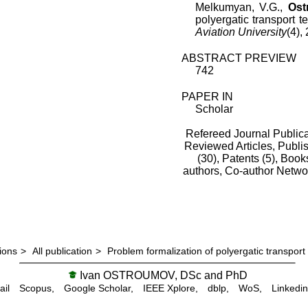
Melkumyan, V.G.,
Ost
polyergatic transport 
Aviation University
(4),
ABSTRACT PREVIEW
742
PAPER IN
Scholar
Refereed Journal Publica
Reviewed Articles, Publis
(30),
Patents (5),
Books
authors,
Co-author Netwo
ions
>
All publication
>
Problem formalization of polyergatic transpor
Ivan OSTROUMOV, DSc and PhD
ail
Scopus,
Google Scholar,
IEEE Xplore,
dblp,
WoS,
Linkedin