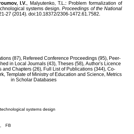
roumov, I.V.
, Malyutenko, T.L.: Problem formalization of
technological systems design.
Proceedings of the National
 21-27 (2014). doi:10.18372/2306-1472.61.7582.
tions (87),
Refereed Conference Proceedings (95),
Peer-
hed in Local Journals (43),
Theses (58),
Author's Licence
 and Chapters (26),
Full List of Publications (344),
Co-
rk,
Template of Ministry of Education and Science,
Metrics
in Scholar Databases
t technological systems design
,
FB