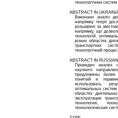
технологічних систем
ABSTRACT IN UKRAINI
Виконано аналіз де
напрямку теорії дос
розширені за змістом
напрямку, що дозволи
технологій, оптимал
різних областях діял
транспортних сист
технологічний процес
ABSTRACT IN RUSSIA
Проведен анализ н
научного направлен
предложены более
понятий и термин
использовать рез
оптимальных систем
областях деятельно
эксплуатации транс
технология, техн
технологическая сист
TYPE