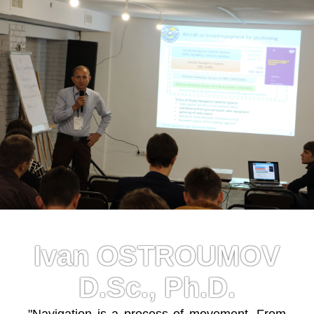
Ivan OSTROUMOV
D.Sc., Ph.D.
"Navigation is a process of movement. From