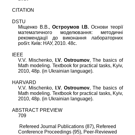
CITATION
DSTU
Міщенко В.В.,
Остроумов I.В.
Основи теорії
математичного моделювання: методичні
рекомендації до виконання лабораторних
робіт. Київ: НАУ, 2010. 48c.
IEEE
V.V. Mischenko,
I.V. Ostroumov
, The basics of
Math modeling. Textbook for practical tasks, Kyiv,
2010, 48p. (in Ukrainian language).
HARVARD
V.V. Mischenko,
I.V. Ostroumov
, The basics of
Math modeling. Textbook for practical tasks, Kyiv,
2010, 48p. (in Ukrainian language).
ABSTRACT PREVIEW
709
Refereed Journal Publications (87),
Refereed
Conference Proceedings (95),
Peer-Reviewed