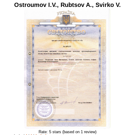
Ostroumov I.V.
,
Rubtsov A.
,
Svirko V.
Rate:
5
stars (based on
1
review)