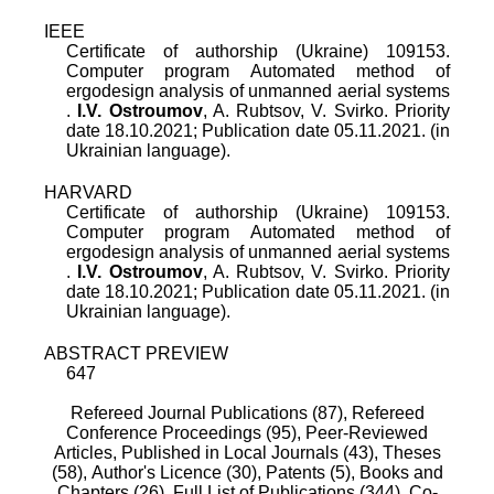
IEEE
Certificate of authorship (Ukraine) 109153.
Computer program Automated method of
ergodesign analysis of unmanned aerial systems
.
I.V. Ostroumov
,
A. Rubtsov
,
V. Svirko
.
Priority
date 18.10.2021; Publication date 05.11.2021. (in
Ukrainian language).
HARVARD
Certificate of authorship (Ukraine) 109153.
Computer program Automated method of
ergodesign analysis of unmanned aerial systems
.
I.V. Ostroumov
,
A. Rubtsov
,
V. Svirko
.
Priority
date 18.10.2021; Publication date 05.11.2021. (in
Ukrainian language).
ABSTRACT PREVIEW
647
Refereed Journal Publications (87),
Refereed
Conference Proceedings (95),
Peer-Reviewed
Articles, Published in Local Journals (43),
Theses
(58),
Author's Licence (30),
Patents (5),
Books and
Chapters (26),
Full List of Publications (344),
Co-