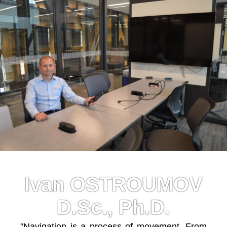
Ivan OSTROUMOV
D.Sc., Ph.D.
"Navigation is a process of movement. From