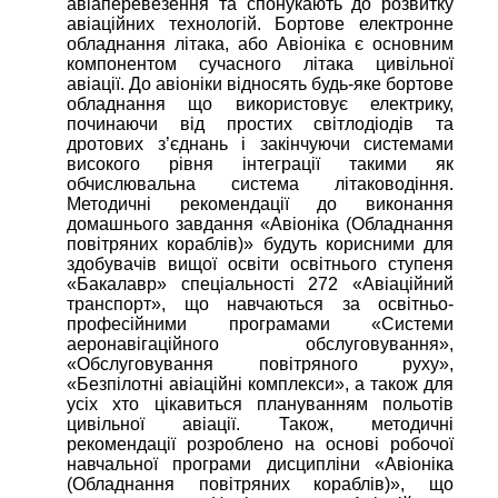
авіаперевезення та спонукають до розвитку
авіаційних технологій. Бортове електронне
обладнання літака, або Авіоніка є основним
компонентом сучасного літака цивільної
авіації. До авіоніки відносять будь-яке бортове
обладнання що використовує електрику,
починаючи від простих світлодіодів та
дротових з’єднань і закінчуючи системами
високого рівня інтеграції такими як
обчислювальна система літаководіння.
Методичні рекомендації до виконання
домашнього завдання «Aвіоніка (Обладнання
повітряних кораблів)» будуть корисними для
здобувачів вищої освіти освітнього ступеня
«Бакалавр» спеціальності 272 «Авіаційний
транспорт», що навчаються за освітньо-
професійними програмами «Системи
аеронавігаційного обслуговування»,
«Обслуговування повітряного руху»,
«Безпілотні авіаційні комплекси», а також для
усіх хто цікавиться плануванням польотів
цивільної авіації. Також, методичні
рекомендації розроблено на основі робочої
навчальної програми дисципліни «Aвіоніка
(Обладнання повітряних кораблів)», що