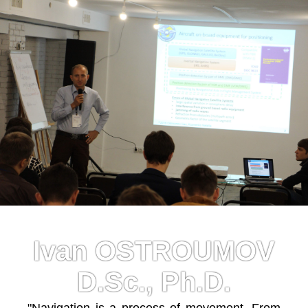
Ivan OSTROUMOV
D.Sc., Ph.D.
"Navigation is a process of movement. From