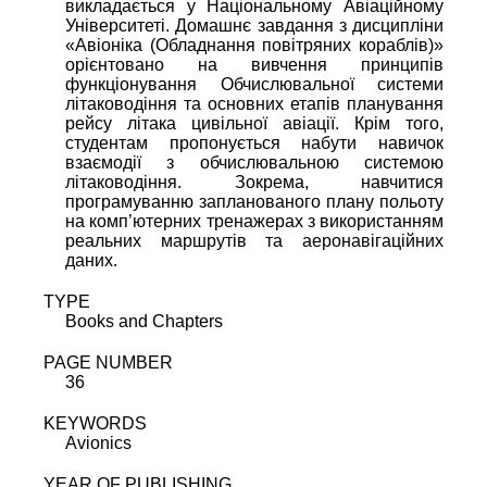
викладається у Національному Авіаційному
Університеті. Домашнє завдання з дисципліни
«Aвіоніка (Обладнання повітряних кораблів)»
орієнтовано на вивчення принципів
функціонування Обчислювальної системи
літаководіння та основних етапів планування
рейсу літака цивільної авіації. Крім того,
студентам пропонується набути навичок
взаємодії з обчислювальною системою
літаководіння. Зокрема, навчитися
програмуванню запланованого плану польоту
на комп’ютерних тренажерах з використанням
реальних маршрутів та аеронавігаційних
даних.
TYPE
Books and Chapters
PAGE NUMBER
36
KEYWORDS
Avionics
YEAR OF PUBLISHING