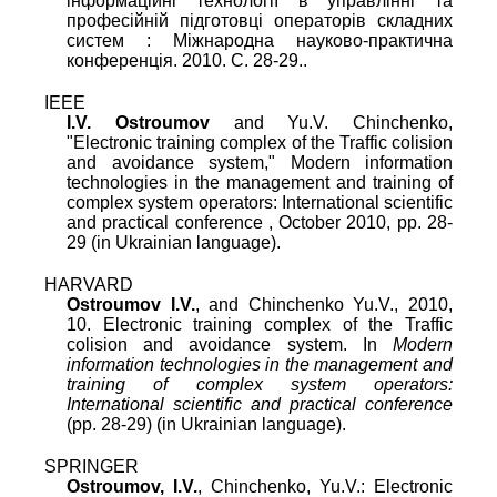
інформаційні технології в управлінні та
професійній підготовці операторів складних
систем : Міжнародна науково-практична
конференція. 2010. C. 28-29..
IEEE
I.V. Ostroumov
and
Yu.V. Chinchenko
,
"
Electronic training complex of the Traffic colision
and avoidance system
,"
Modern information
technologies in the management and training of
complex system operators: International scientific
and practical conference
,
October 2010
, pp.
28
-
29
(in Ukrainian language).
HARVARD
Ostroumov I.V.
, and Chinchenko Yu.V., 2010,
10. Electronic training complex of the Traffic
colision and avoidance system. In
Modern
information technologies in the management and
training of complex system operators:
International scientific and practical conference
(pp. 28-29) (in Ukrainian language).
SPRINGER
Ostroumov, I.V.
, Chinchenko, Yu.V.: Electronic