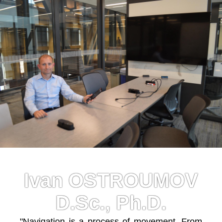
Ivan OSTROUMOV
D.Sc., Ph.D.
"Navigation is a process of movement. From